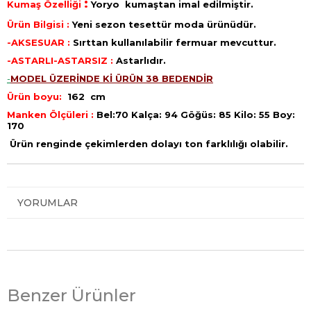
:
Kumaş Özelliği
Yoryo
kumaştan imal edilmiştir.
Ürün Bilgisi :
Yeni sezon tesettür moda ürünüdür.
-AKSESUAR :
Sırttan kullanılabilir fermuar mevcuttur.
-ASTARLI-ASTARSIZ :
Astarlıdır.
-
MODEL ÜZERİNDE Kİ ÜRÜN 38 BEDENDİR
Ürün boyu:
162 cm
Manken Ölçüleri :
Bel:70 Kalça: 94 Göğüs: 85 Kilo: 55 Boy:
170
Ürün renginde çekimlerden dolayı ton farklılığı olabilir.
YORUMLAR
Benzer Ürünler