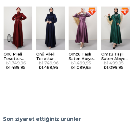
Önü Pileli
Önü Pileli
Omzu Taşlı
Omzu Taşlı
Tesettür
Tesettür
Saten Abiye
Saten Abiye
₺1.749,96
₺1.749,96
₺1.499,95
₺1.499,95
Abiye Bordo
Abiye Lacivert
Lila
Zümrüt
₺1.489,95
₺1.489,95
₺1.099,95
₺1.099,95
Son ziyaret ettiğiniz ürünler