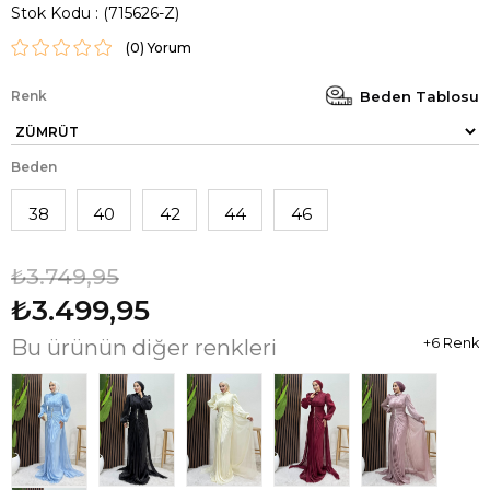
Stok Kodu
(715626-Z)
(0)
Renk
Beden Tablosu
Beden
38
40
42
44
46
₺3.749,95
₺3.499,95
Bu ürünün diğer renkleri
+6 Renk