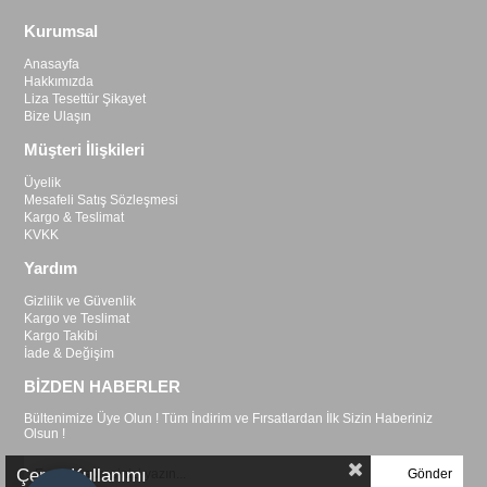
Kurumsal
Anasayfa
Hakkımızda
Liza Tesettür Şikayet
Bize Ulaşın
Müşteri İlişkileri
Üyelik
Mesafeli Satış Sözleşmesi
Kargo & Teslimat
KVKK
Yardım
Gizlilik ve Güvenlik
Kargo ve Teslimat
Kargo Takibi
İade & Değişim
BİZDEN HABERLER
Bültenimize Üye Olun ! Tüm İndirim ve Fırsatlardan İlk Sizin Haberiniz
Olsun !
Çerez Kullanımı
Gönder