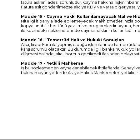
fatura aslının iadesi zorunludur. Cayma hakkına ilişkin ihbarı
Fatura aslı gönderilmezse alıcıya KDV ve varsa diğer yasal y
Madde 15 - Cayma Hakkı Kullanılamayacak Mal ve Hi
Niteliği itibarıyla iade edilemeyecek mal/hizmetler, hızla b
kopyalanabilir her türlü yazılım ve programlardır. Ayrıca, her
ile kozmetik malzemelerinde cayma hakkının kullanılabilmes
Madde 16 - Temerrüd Hali ve Hukuki Sonuçları
Alıcı, kredi kartı ile yapmış olduğu işlemlerinde temerrüde
karşı sorumlu olacaktır. Bu durumda ilgili banka hukuki yoll
düşmesi halinde, alıcı, borcun gecikmeli ifasından dolayı sa
Madde 17 - Yetkili Mahkeme
İş bu sözleşmeden kaynaklanabilecek ihtilaflarda, Sanayi v
bulunamayan yerlerde Asliye Hukuk Mahkemeleri yetkilidir.