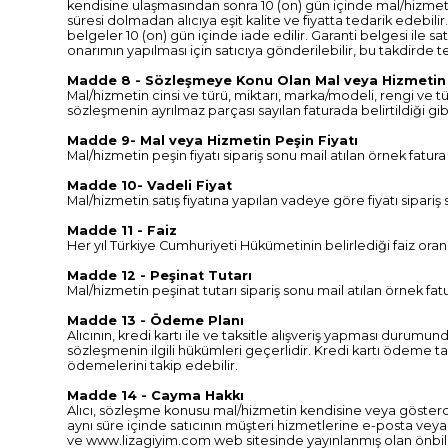
kendisine ulaşmasından sonra 10 (on) gün içinde mal/hizmet be
süresi dolmadan alıcıya eşit kalite ve fiyatta tedarik edebili
belgeler 10 (on) gün içinde iade edilir. Garanti belgesi ile
onarımın yapılması için satıcıya gönderilebilir, bu takdirde te
Madde 8 - Sözleşmeye Konu Olan Mal veya Hizmetin Ö
Mal/hizmetin cinsi ve türü, miktarı, marka/modeli, rengi ve 
sözleşmenin ayrılmaz parçası sayılan faturada belirtildiği gib
Madde 9- Mal veya Hizmetin Peşin Fiyatı
Mal/hizmetin peşin fiyatı sipariş sonu mail atılan örnek fatur
Madde 10- Vadeli Fiyat
Mal/hizmetin satış fiyatına yapılan vadeye göre fiyatı sipariş
Madde 11 - Faiz
Her yıl Türkiye Cumhuriyeti Hükümetinin belirlediği faiz ora
Madde 12 - Peşinat Tutarı
Mal/hizmetin peşinat tutarı sipariş sonu mail atılan örnek fa
Madde 13 - Ödeme Planı
Alıcının, kredi kartı ile ve taksitle alışveriş yapması durumu
sözleşmenin ilgili hükümleri geçerlidir. Kredi kartı ödeme ta
ödemelerini takip edebilir.
Madde 14 - Cayma Hakkı
Alıcı, sözleşme konusu mal/hizmetin kendisine veya gösterdiğ
aynı süre içinde satıcının müşteri hizmetlerine e-posta vey
ve www.lizagiyim.com web sitesinde yayınlanmış olan önbilgile