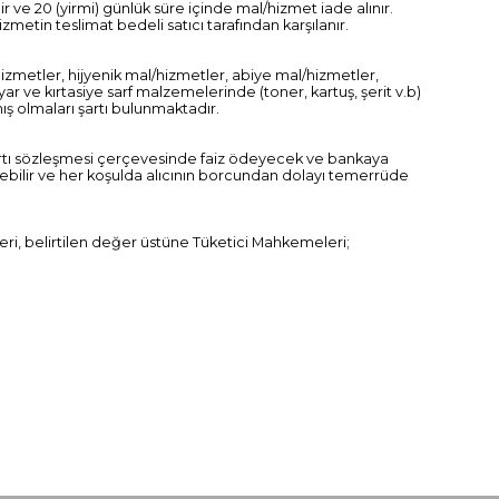
r ve 20 (yirmi) günlük süre içinde mal/hizmet iade alınır.
etin teslimat bedeli satıcı tarafından karşılanır.
hizmetler, hijyenik mal/hizmetler, abiye mal/hizmetler,
yar ve kırtasiye sarf malzemelerinde (toner, kartuş, şerit v.b)
ş olmaları şartı bulunmaktadır.
 kartı sözleşmesi çerçevesinde faiz ödeyecek ve bankaya
edebilir ve her koşulda alıcının borcundan dolayı temerrüde
ri, belirtilen değer üstüne Tüketici Mahkemeleri;