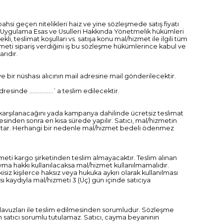
hsi geçen nitelikleri haiz ve yine sözleşmede satış fiyatı
eler Uygulama Esas ve Usulleri Hakkında Yönetmelik hükümleri
li, teslimat koşulları vs. satışa konu mal/hizmet ile ilgili tüm
zmeti sipariş verdiğini iş bu sözleşme hükümlerince kabul ve
rıdır.
ve bir nüshası alıcının mail adresine mail gönderilecektir.
inde ................`a teslim edilecektir.
nce karşılanacağını yada kampanya dahilinde ücretsiz teslimat
sinden sonra en kısa sürede yapılır. Satıcı, mal/hizmetin
lı tutar. Herhangi bir nedenle mal/hizmet bedeli ödenmez
meti kargo şirketinden teslim almayacaktır. Teslim alınan
yma hakkı kullanılacaksa mal/hizmet kullanılmamalıdır.
siz kişilerce haksız veya hukuka aykırı olarak kullanılması
ı kaydıyla mal/hizmeti 3 (Üç) gün içinde satıcıya
 kılavuzları ile teslim edilmesinden sorumludur. Sözleşme
n satıcı sorumlu tutulamaz. Satıcı, cayma beyanının