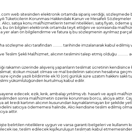
m.com web sitesinden elektronik ortamda sipariş verdiği, sözleşmede ba
4077 sayılı Tüketicilerin Korunması Hakkındaki Kanun ve Mesafeli Sözleşm
ıcı, satışa konu mal/hizmetlerin temel nitelikleri, satış fiyatı, ödeme şek
, bu ön bilgileri elektronik ortamda teyit ettiğini ve sonrasında mal/hi
er alan ön bilgilendirme ve fatura iş bu sözleşmenin ayrılmaz parçala
sözleşme alıcı tarafından ........... tarihinde imzalanarak kabul edilmiş 
slim Şekli Mal/hizmet, alıcının teslimini talep etmiş olduğu ............ adres
n ettiği rakamın üzerinde alışveriş yapanların teslimat ücretinin kendisi
Teslimat; stokun müsait olması ve mal bedelinin satıcının hesabına geçme
 süre içinde yazılı bildirimle ek 10 (on) günlük süre uzatım hakkını sak
 teslimi yükümlülüğünden kurtulmuş kabul edilir.
ne edecek; ezik, kırık, ambalajı yırtılmış vb. hasarlı ve ayıplı mal/hiz
eslimden sonra mal/hizmetin özenle korunması borcu, alıcıya aittir. Ca
a ait kredi kartının alıcının kusurundan kaynaklanmayan bir şekilde yetki
edelini satıcıya ödememesi halinde, Alıcı kendisine teslim edilmiş olmas
ya aittir.
işte belirtilen niteliklere uygun ve varsa garanti belgeleri ve kullanım
dilecek ise, teslim edilecek kişi/kuruluşun teslimatı kabul etmemesinde