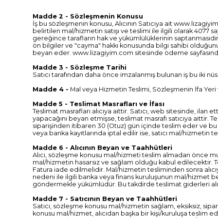
Madde 2 - Sözleşmenin Konusu
İş bu sözleşmenin konusu, Alıcının Satıcıya ait www.lizagiyi
belirtilen mal/hizmetin satışı ve teslimi ile ilgili olarak 
gereğince tarafların hak ve yükümlülüklerinin saptanmasıdır. Al
ön bilgiler ve "cayma" hakkı konusunda bilgi sahibi olduğunu
beyan eder. www.lizagiyim.com sitesinde ödeme sayfasında y
Madde 3 - Sözleşme Tarihi
Satıcı tarafından daha önce imzalanmış bulunan iş bu iki nüsha 
Madde 4 -
Mal veya Hizmetin Teslimi, Sözleşmenin İfa Yeri ve Te
Madde 5 - Teslimat Masrafları ve İfası
Teslimat masrafları alıcıya aittir. Satıcı, web sitesinde, ila
yapacağını beyan etmişse, teslimat masrafı satıcıya aittir. 
siparişinden itibaren 30 (Otuz) gün içinde teslim eder ve bu
veya banka kayıtlarında iptal edilir ise, satıcı mal/hizmetin
Madde 6 - Alıcının Beyan ve Taahhütleri
Alıcı, sözleşme konusu mal/hizmeti teslim almadan önce muaye
mal/hizmetin hasarsız ve sağlam olduğu kabul edilecektir. T
Fatura iade edilmelidir. Mal/hizmetin tesliminden sonra alıcıy
nedeni ile ilgili banka veya finans kuruluşunun mal/hizmet b
göndermekle yükümlüdür. Bu takdirde teslimat giderleri alıcı
Madde 7 - Satıcının Beyan ve Taahhütleri
Satıcı, sözleşme konusu mal/hizmetin sağlam, eksiksiz, sipar
konusu mal/hizmet, alıcıdan başka bir kişi/kuruluşa teslim e