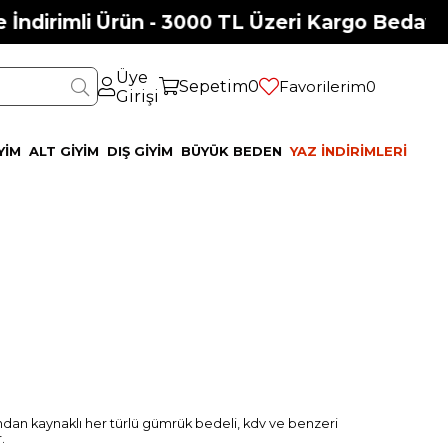
İndirimli Ürün - 3000 TL Üzeri Kargo Bedava!
Üye
Sepetim
0
Favorilerim
0
Girişi
YİM
ALT GİYİM
DIŞ GİYİM
BÜYÜK BEDEN
YAZ İNDİRİMLERİ
ndan kaynaklı her türlü gümrük bedeli, kdv ve benzeri
.