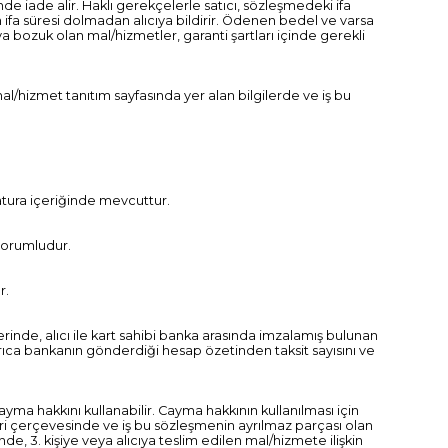
de iade alir. Haklı gerekçelerle satıcı, sözleşmedeki ifa
n ifa süresi dolmadan alıcıya bildirir. Ödenen bedel ve varsa
a bozuk olan mal/hizmetler, garanti şartları içinde gerekli
al/hizmet tanıtım sayfasında yer alan bilgilerde ve iş bu
fatura içeriğinde mevcuttur.
 sorumludur.
r.
erinde, alıcı ile kart sahibi banka arasında imzalamış bulunan
ayrıca bankanın gönderdiği hesap özetinden taksit sayısını ve
yma hakkını kullanabilir. Cayma hakkının kullanılması için
eri çerçevesinde ve iş bu sözleşmenin ayrılmaz parçası olan
e, 3. kişiye veya alıcıya teslim edilen mal/hizmete ilişkin