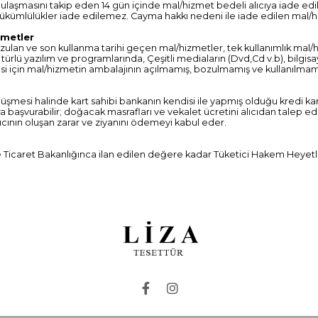
n ulaşmasını takip eden 14 gün içinde mal/hizmet bedeli alıcıya iade edili
ükümlülükler iade edilemez. Cayma hakkı nedeni ile iade edilen mal/hizm
zmetler
ozulan ve son kullanma tarihi geçen mal/hizmetler, tek kullanımlık mal/
 türlü yazılım ve programlarında, Çeşitli mediaların (Dvd,Cd v.b), bilgisa
i için mal/hizmetin ambalajının açılmamış, bozulmamış ve kullanılmamı
 düşmesi halinde kart sahibi bankanın kendisi ile yapmış olduğu kredi
ara başvurabilir; doğacak masrafları ve vekalet ücretini alıcıdan talep 
tıcının oluşan zarar ve ziyanını ödemeyi kabul eder.
e Ticaret Bakanlığınca ilan edilen değere kadar Tüketici Hakem Heyetle