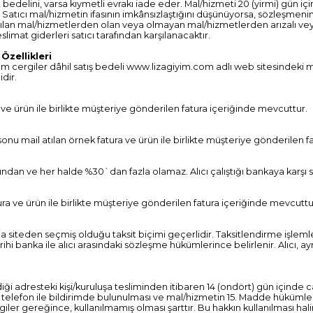
delini, varsa kıymetli evrakı iade eder. Mal/hizmeti 20 (yirmi) gün için
r. Satıcı mal/hizmetin ifasının imkânsızlaştığını düşünüyorsa, sözleşmeni
 satılan mal/hizmetlerden olan veya olmayan mal/hizmetlerden arızalı vey
slimat giderleri satıcı tarafından karşılanacaktır.
zellikleri
tüm cergiler dâhil satış bedeli www.lizagiyim.com adlı web sitesindeki m
idir.
a ve ürün ile birlikte müşteriye gönderilen fatura içeriğinde mevcuttur.
 sonu mail atılan örnek fatura ve ürün ile birlikte müşteriye gönderilen 
nından ve her halde %30`dan fazla olamaz. Alıcı çalıştığı bankaya karşı
tura ve ürün ile birlikte müşteriye gönderilen fatura içeriğinde mevcuttu
nda siteden seçmiş olduğu taksit biçimi geçerlidir. Taksitlendirme işleml
rihi banka ile alıcı arasındaki sözleşme hükümlerince belirlenir. Alıcı, 
i adresteki kişi/kuruluşa tesliminden itibaren 14 (ondört) gün içinde ca
a telefon ile bildirimde bulunulması ve mal/hizmetin 15. Madde hüküml
r gereğince, kullanılmamış olması şarttır. Bu hakkın kullanılması halind