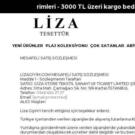
 Sezon İndirimleri - 3000 TL üzeri kargo beda
YENİ ÜRÜNLER
PLAJ KOLEKSİYONU
ÇOK SATANLAR
ABİ
MESAFELİ SATIŞ SÖZLEŞMESİ
LİZAGİYİM.COM MESAFELİ SATIŞ SÖZLEŞMESİ
Madde 1 - Sözleşmenin Tarafları
SATICI: GİZA STORE TEKSTİL SANAYİ VE TİCARET LİMİTED Şİ
Adres: Orta Mah. Çamağacı Sk. No: 11/A Kartal /İSTANBUL
Telefon:
0546 624 27 27
Email:
[email protected]
ALICI: Müşteri
Liza Giyim'i tercih ettiğiniz için teşekkür ederiz.
Türkiye içerisinden verilen siparişlerde alışveriş tutarlarına 
Yurtdışına gönderilmek üzere verilen siparişlerde yukarıdak
durumlardan oluşabilecek ücretler dahil değildir ve bu ben