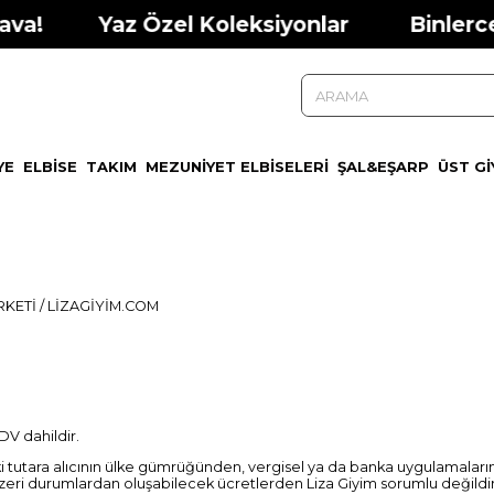
va!
Yaz Özel Koleksiyonlar
Binlerce 
YE
ELBİSE
TAKIM
MEZUNİYET ELBİSELERİ
ŞAL&EŞARP
ÜST Gİ
RKETİ / LİZAGİYİM.COM
KDV dahildir.
i tutara alıcının ülke gümrüğünden, vergisel ya da banka uygulamaları
zeri durumlardan oluşabilecek ücretlerden Liza Giyim sorumlu değildir