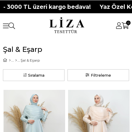
L üzeri kargo bedava!
Yaz Özel Koleksiyonl
0
Şal & Eşarp
Şal & Eşarp
Sıralama
Filtreleme