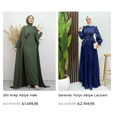
Elin Krep Abiye Haki
Serenat Yoryo Abiye Lacivert
₺2.749,95
₺1.499,95
₺4.249,95
₺2.749,95