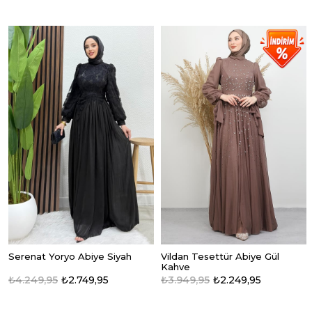
Serenat Yoryo Abiye Siyah
Vildan Tesettür Abiye Gül
Kahve
₺4.249,95
₺2.749,95
₺3.949,95
₺2.249,95