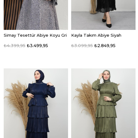
Simay Tesettür Abiye Koyu Gri
Kayla Takım Abiye Siyah
₺4.399,95
₺3.499,95
₺3.099,95
₺2.849,95