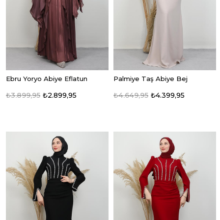
Ebru Yoryo Abiye Eflatun
Palmiye Taş Abiye Bej
₺3.899,95
₺2.899,95
₺4.649,95
₺4.399,95