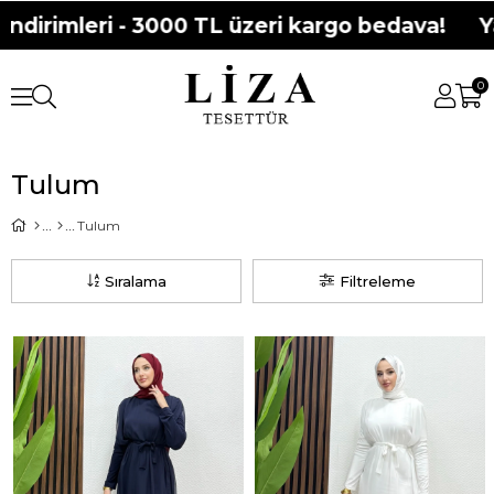
dirimleri - 3000 TL üzeri kargo bedava!
Yaz
0
Tulum
Tulum
Sıralama
Filtreleme