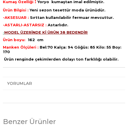
:
Kumaş Özelliği
Yoryo
kumaştan imal edilmiştir.
Ürün Bilgisi :
Yeni sezon tesettür moda ürünüdür.
-AKSESUAR :
Sırttan kullanılabilir fermuar mevcuttur.
-ASTARLI-ASTARSIZ :
Astarlıdır.
-
MODEL ÜZERİNDE Kİ ÜRÜN 38 BEDENDİR
Ürün boyu:
162 cm
Manken Ölçüleri :
Bel:70 Kalça: 94 Göğüs: 85 Kilo: 55 Boy:
170
Ürün renginde çekimlerden dolayı ton farklılığı olabilir.
YORUMLAR
Benzer Ürünler