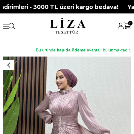
dirimleri - 3000 TL üzeri kargo bedava!
Yaz
0
Bu üründe
kapıda ödeme
avantajı bulunmaktadır.