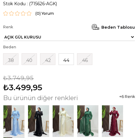
Stok Kodu
(715626-AGK)
(0)
Renk
Beden Tablosu
Beden
38
40
42
44
46
₺3.749,95
₺3.499,95
Bu ürünün diğer renkleri
+6 Renk