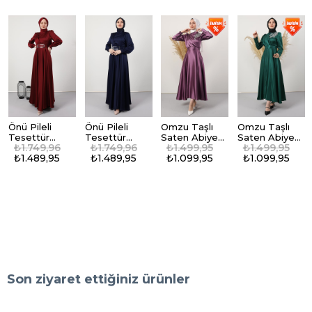
Önü Pileli
Önü Pileli
Omzu Taşlı
Omzu Taşlı
Tesettür
Tesettür
Saten Abiye
Saten Abiye
₺1.749,96
₺1.749,96
₺1.499,95
₺1.499,95
Abiye Bordo
Abiye Lacivert
Lila
Zümrüt
₺1.489,95
₺1.489,95
₺1.099,95
₺1.099,95
Son ziyaret ettiğiniz ürünler