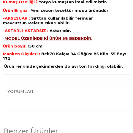
:
Kumaş Özelliği
Yoryo kumaştan imal edilmiştir.
Ürün Bilgisi :
Yeni sezon tesettür moda ürünüdür.
-AKSESUAR :
Sırttan kullanılabilir fermuar
mevcuttur. Pelerin çıkarılabilir.
-ASTARLI-ASTARSIZ :
Astarlıdır.
-
MODEL ÜZERİNDE Kİ ÜRÜN 38 BEDENDİR.
Ürün boyu:
150 cm
Manken Ölçüleri :
Bel:70 Kalça: 94 Göğüs: 85 Kilo: 55 Boy:
170
Ürün renginde çekimlerden dolayı ton farklılığı olabilir.
YORUMLAR
Benzer Ürünler