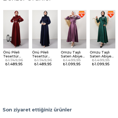
Önü Pileli
Önü Pileli
Omzu Taşlı
Omzu Taşlı
Tesettür
Tesettür
Saten Abiye
Saten Abiye
₺1.749,96
₺1.749,96
₺1.499,95
₺1.499,95
Abiye Bordo
Abiye Lacivert
Lila
Zümrüt
₺1.489,95
₺1.489,95
₺1.099,95
₺1.099,95
Son ziyaret ettiğiniz ürünler