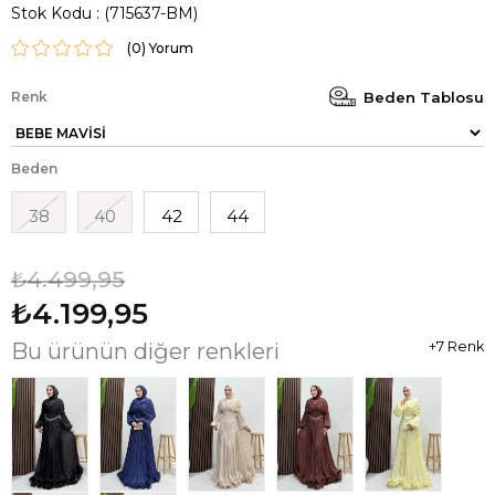
Stok Kodu
(715637-BM)
(0)
Renk
Beden Tablosu
Beden
38
40
42
44
₺4.499,95
₺4.199,95
Bu ürünün diğer renkleri
+7 Renk