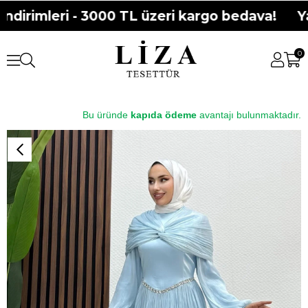
dirimleri - 3000 TL üzeri kargo bedava!
Yaz
0
Bu üründe
kapıda ödeme
avantajı bulunmaktadır.