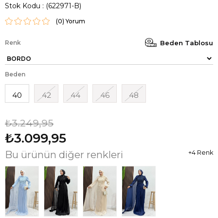
Stok Kodu
(622971-B)
(0)
Renk
Beden Tablosu
Beden
40
42
44
46
48
₺3.249,95
₺3.099,95
Bu ürünün diğer renkleri
+4 Renk