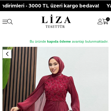
dirimleri - 3000 TL üzeri kargo bedava!
Yaz
0
Bu üründe
kapıda ödeme
avantajı bulunmaktadır.