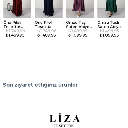
Önü Pileli
Önü Pileli
Omzu Taşlı
Omzu Taşlı
Tesettür
Tesettür
Saten Abiye
Saten Abiye
₺1.749,96
₺1.749,96
₺1.499,95
₺1.499,95
Abiye Bordo
Abiye Lacivert
Lila
Zümrüt
₺1.489,95
₺1.489,95
₺1.099,95
₺1.099,95
Son ziyaret ettiğiniz ürünler