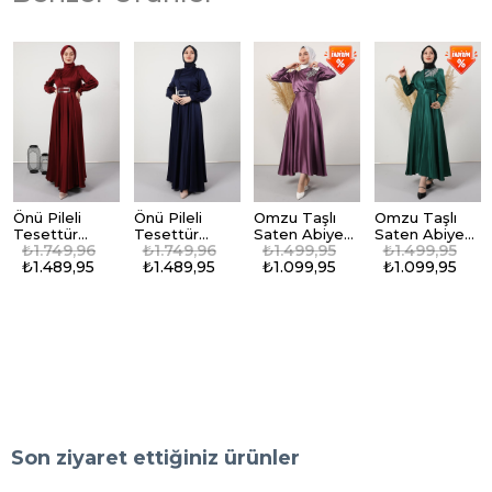
Önü Pileli
Önü Pileli
Omzu Taşlı
Omzu Taşlı
Tesettür
Tesettür
Saten Abiye
Saten Abiye
₺1.749,96
₺1.749,96
₺1.499,95
₺1.499,95
Abiye Bordo
Abiye Lacivert
Lila
Zümrüt
₺1.489,95
₺1.489,95
₺1.099,95
₺1.099,95
Son ziyaret ettiğiniz ürünler