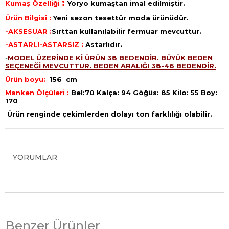
:
Kumaş Özelliği
Yoryo
kumaştan imal edilmiştir.
Ürün Bilgisi :
Yeni sezon tesettür moda ürünüdür.
-AKSESUAR :
Sırttan kullanılabilir fermuar mevcuttur.
-ASTARLI-ASTARSIZ :
Astarlıdır.
-
MODEL ÜZERİNDE Kİ ÜRÜN 38 BEDENDİR. BÜYÜK BEDEN
SEÇENEĞİ MEVCUTTUR. BEDEN ARALIĞI 38-46 BEDENDİR.
Ürün boyu:
156 cm
Manken Ölçüleri :
Bel:70 Kalça: 94 Göğüs: 85 Kilo: 55 Boy:
170
Ürün renginde çekimlerden dolayı ton farklılığı olabilir.
YORUMLAR
Benzer Ürünler