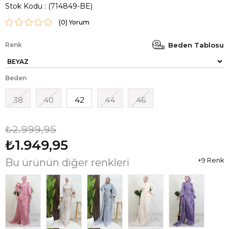
Stok Kodu
(714849-BE)
(0)
Renk
Beden Tablosu
Beden
38
40
42
44
46
₺2.999,95
₺1.949,95
Bu ürünün diğer renkleri
+9 Renk