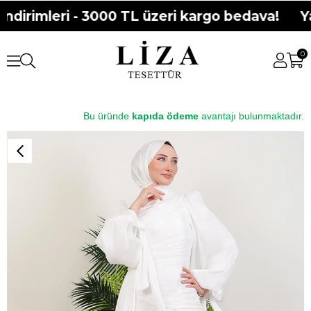
dirimleri - 3000 TL üzeri kargo bedava!
Ya
0
Bu üründe
kapıda ödeme
avantajı bulunmaktadır.