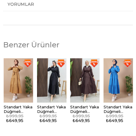
YORUMLAR
Benzer Ürünler
Standart Yaka
Standart Yaka
Standart Yaka
Standart Yaka
Düğmeli
Düğmeli
Düğmeli
Düğmeli
₺999,95
₺999,95
₺999,95
₺999,95
Elbise
Elbise Siyah
Elbise Acı
Elbise Koyu
₺649,95
₺649,95
₺649,95
₺649,95
Sütlükahve
Kahve
Mavi