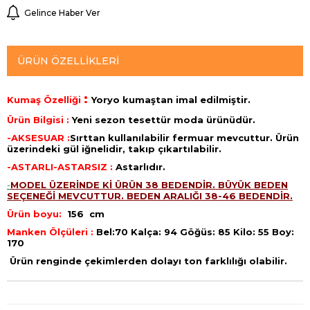
Gelince Haber Ver
ÜRÜN ÖZELLIKLERI
:
Kumaş Özelliği
Yoryo
kumaştan imal edilmiştir.
Ürün Bilgisi :
Yeni sezon tesettür moda ürünüdür.
-AKSESUAR :
Sırttan kullanılabilir fermuar mevcuttur. Ürün
üzerindeki gül iğnelidir, takıp çıkartılabilir.
-ASTARLI-ASTARSIZ :
Astarlıdır.
-
MODEL ÜZERİNDE Kİ ÜRÜN 38 BEDENDİR. BÜYÜK BEDEN
SEÇENEĞİ MEVCUTTUR. BEDEN ARALIĞI 38-46 BEDENDİR.
Ürün boyu:
156 cm
Manken Ölçüleri :
Bel:70 Kalça: 94 Göğüs: 85 Kilo: 55 Boy:
170
Ürün renginde çekimlerden dolayı ton farklılığı olabilir.